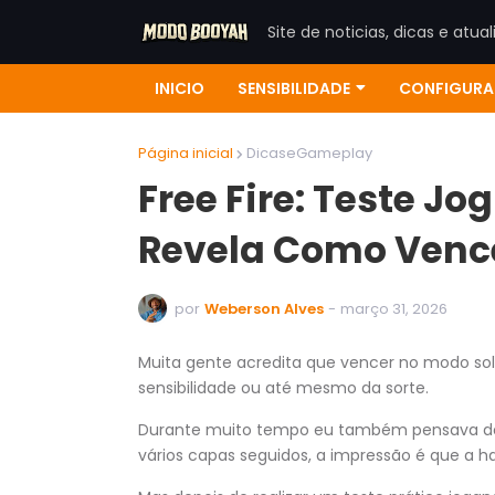
Site de noticias, dicas e atua
INICIO
SENSIBILIDADE
CONFIGURA
Página inicial
DicaseGameplay
Free Fire: Teste Jo
Revela Como Venc
por
Weberson Alves
-
março 31, 2026
Muita gente acredita que vencer no modo sol
sensibilidade ou até mesmo da sorte.
Durante muito tempo eu também pensava des
vários capas seguidos, a impressão é que a h