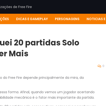
lizações de Free Fire
ÇÕES
DICAS E GAMEPLAY
PERSONAGENS
NOTICIAS 
guei 20 partidas Solo
er Mais
0
o do Free Fire depende principalmente da mira, da
sa forma. Afinal, quando vemos um jogador acertando
abilidade mecânica é o fator mais importante da partida.