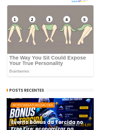
POSTS RECENTES
NOTICIASEATUALIZACOES
Evento Bônus da Torcida no
Free Fire: economizar na